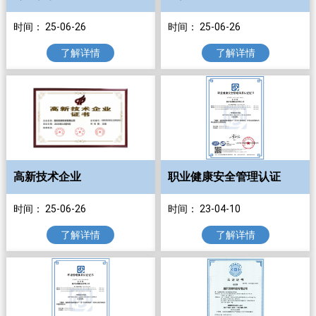
时间： 25-06-26
时间： 25-06-26
了解详情
了解详情
高新技术企业
职业健康安全管理认证
时间： 25-06-26
时间： 23-04-10
了解详情
了解详情